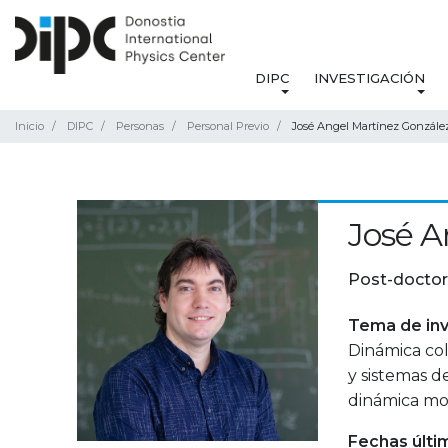
DIPC
INVESTIGACIÓN
Inicio
DIPC
Personas
Personal Previo
José Angel Martínez Gonzále
José A
Post-doctor
Tema de inv
Dinámica col
y sistemas d
dinámica mo
Fechas últi