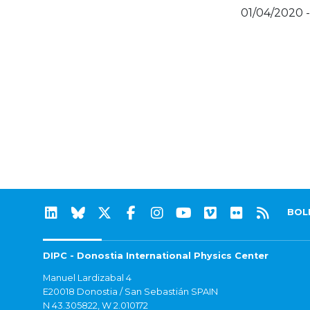
01/04/2020 -
BOL
DIPC - Donostia International Physics Center
Manuel Lardizabal 4
E20018 Donostia / San Sebastián SPAIN
N 43.305822, W 2.010172