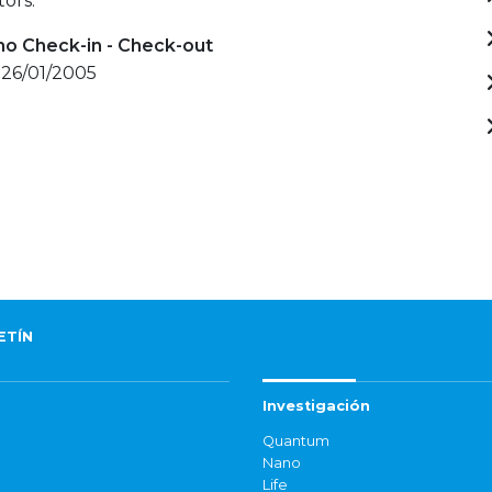
ors.
mo Check-in - Check-out
 26/01/2005
ETÍN
Investigación
Quantum
Nano
Life