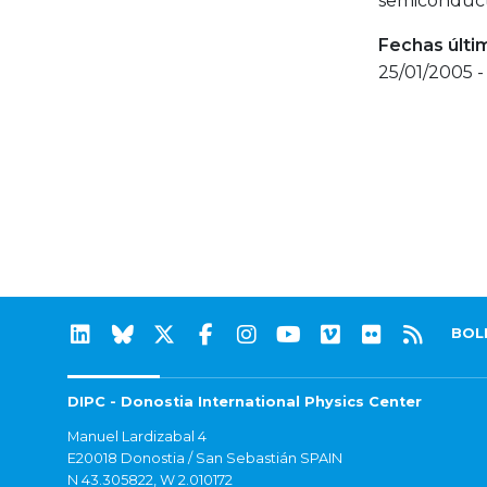
semiconduct
Fechas últi
25/01/2005 -
BOL
DIPC - Donostia International Physics Center
Manuel Lardizabal 4
E20018 Donostia / San Sebastián SPAIN
N 43.305822, W 2.010172