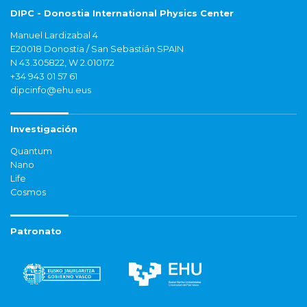
DIPC - Donostia International Physics Center
Manuel Lardizabal 4
E20018 Donostia / San Sebastián SPAIN
N 43.305822, W 2.010172
+34 943 01 57 61
dipcinfo@ehu.eus
Investigación
Quantum
Nano
Life
Cosmos
Patronato