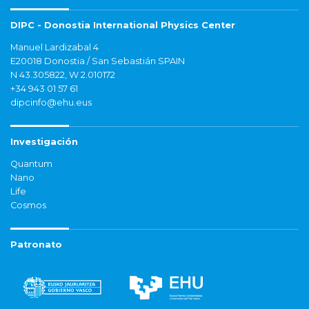
DIPC - Donostia International Physics Center
Manuel Lardizabal 4
E20018 Donostia / San Sebastián SPAIN
N 43.305822, W 2.010172
+34 943 01 57 61
dipcinfo@ehu.eus
Investigación
Quantum
Nano
Life
Cosmos
Patronato