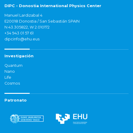
DIPC - Donostia International Physics Center
Manuel Lardizabal 4
E20018 Donostia / San Sebastián SPAIN
N 43.305822, W 2.010172
+34 943 01 57 61
dipcinfo@ehu.eus
Investigación
Quantum
Nano
Life
Cosmos
Patronato