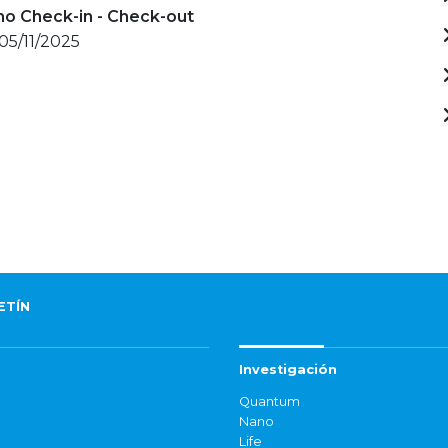
mo Check-in - Check-out
 05/11/2025
ETÍN
Investigación
Quantum
Nano
Life