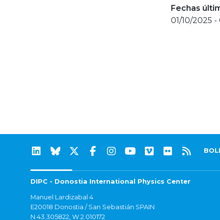
Fechas últi
01/10/2025 -
BOL
DIPC - Donostia International Physics Center
Manuel Lardizabal 4
E20018 Donostia / San Sebastián SPAIN
N 43.305822, W 2.010172