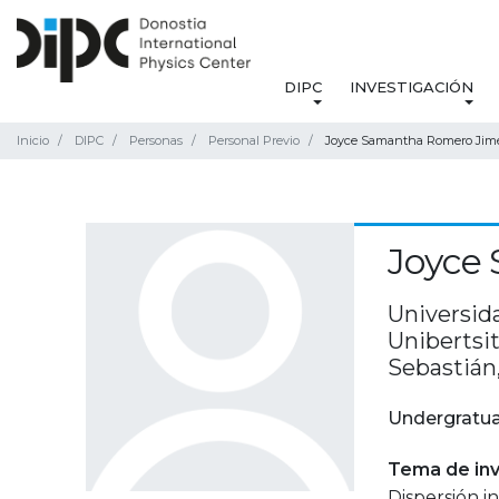
DIPC
INVESTIGACIÓN
Inicio
DIPC
Personas
Personal Previo
Joyce Samantha Romero Jim
Joyce
Universid
Unibertsi
Sebastián
Undergratua
Tema de inv
Dispersión in