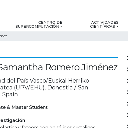
CENTRO DE
ACTIVIDADES
SUPERCOMPUTACIÓN
CIENTÍFICAS
énez
 Samantha Romero Jiménez
ad del País Vasco/Euskal Herriko
tatea (UPV/EHU), Donostia / San
, Spain
te & Master Student
estigación
elástica y fotoemisión en sólidos cristalinos.