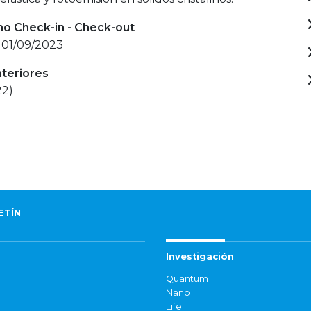
mo Check-in - Check-out
 01/09/2023
nteriores
22)
ETÍN
Investigación
Quantum
Nano
Life