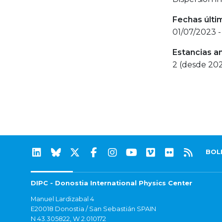
Fechas últi
01/07/2023 -
Estancias a
2 (desde 20
BOL
DIPC - Donostia International Physics Center
Manuel Lardizabal 4
E20018 Donostia / San Sebastián SPAIN
N 43.305822, W 2.010172