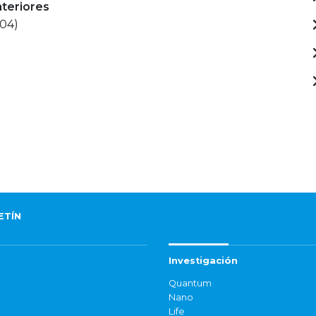
nteriores
004)
ETÍN
Investigación
Quantum
Nano
Life