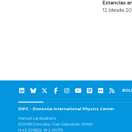
Estancias a
12 (desde 2
BOL
DIPC - Donostia International Physics Center
Manuel Lardizabal 4
E20018 Donostia / San Sebastián SPAIN
N 43.305822, W 2.010172