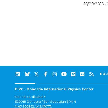
16/09/2010 -
BOL
DIPC - Donostia International Physics Center
Manuel Lardizabal 4
E20018 Donostia / San Sebastián SPAIN
N 43.305822, W 2.010172