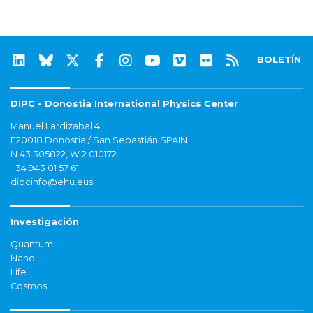
BOLETÍN
DIPC - Donostia International Physics Center
Manuel Lardizabal 4
E20018 Donostia / San Sebastián SPAIN
N 43.305822, W 2.010172
+34 943 01 57 61
dipcinfo@ehu.eus
Investigación
Quantum
Nano
Life
Cosmos