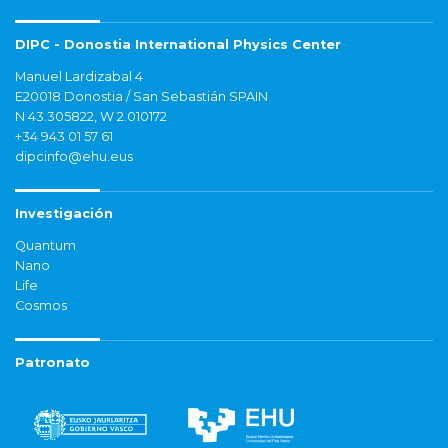
DIPC - Donostia International Physics Center
Manuel Lardizabal 4
E20018 Donostia / San Sebastián SPAIN
N 43.305822, W 2.010172
+34 943 01 57 61
dipcinfo@ehu.eus
Investigación
Quantum
Nano
Life
Cosmos
Patronato