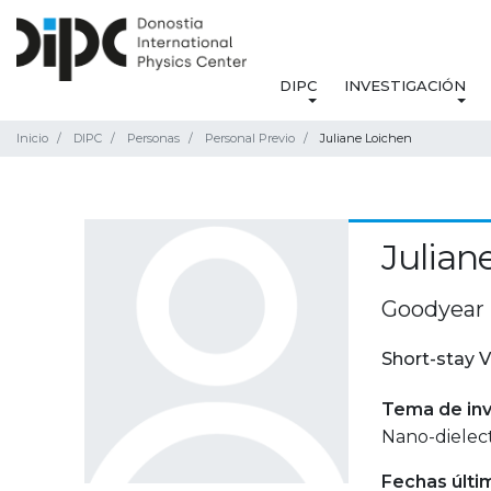
DIPC
INVESTIGACIÓN
Inicio
DIPC
Personas
Personal Previo
Juliane Loichen
Julian
Goodyear 
Short-stay V
Tema de inv
Nano-dielect
Fechas últi