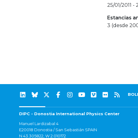
25/01/2011 - 
Estancias a
3 (desde 20
BOL
DIPC - Donostia International Physics Center
Manuel Lardizabal 4
E20018 Donostia / San Sebastián SPAIN
N 43.305822, W 2.010172