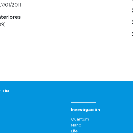
27/01/2011
nteriores
09)
ETÍN
Investigación
Quantum
Nano
Life