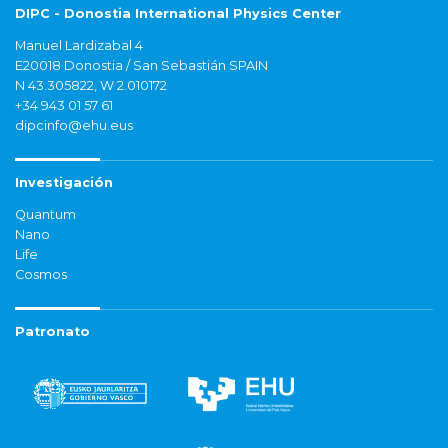
DIPC - Donostia International Physics Center
Manuel Lardizabal 4
E20018 Donostia / San Sebastián SPAIN
N 43.305822, W 2.010172
+34 943 01 57 61
dipcinfo@ehu.eus
Investigación
Quantum
Nano
Life
Cosmos
Patronato