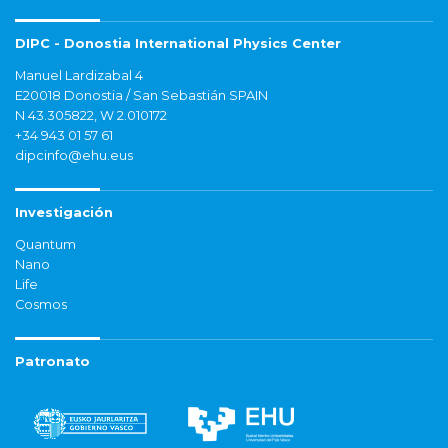
DIPC - Donostia International Physics Center
Manuel Lardizabal 4
E20018 Donostia / San Sebastián SPAIN
N 43.305822, W 2.010172
+34 943 01 57 61
dipcinfo@ehu.eus
Investigación
Quantum
Nano
Life
Cosmos
Patronato