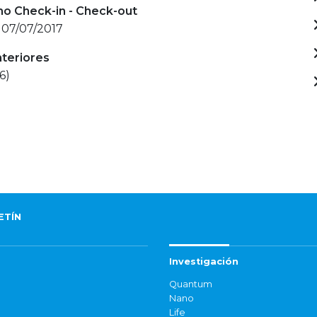
mo Check-in - Check-out
 07/07/2017
nteriores
6)
ETÍN
Investigación
Quantum
Nano
Life