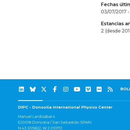
Fechas últi
03/07/2017 -
Estancias a
2 (desde 201
BOL
DIPC - Donostia International Physics Center
Manuel Lardizabal 4
E20018 Donostia / San Sebastián SPAIN
N 43.305822, W 2.010172