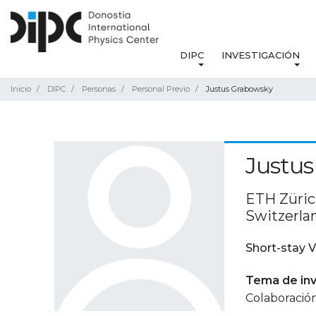
DIPC
INVESTIGACIÓN
Inicio
DIPC
Personas
Personal Previo
Justus Grabowsky
Justu
ETH Zürich
Switzerla
Short-stay V
Tema de inv
Colaboración