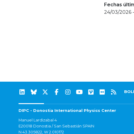
Fechas últi
24/03/2026 
BOL
DIPC - Donostia International Physics Center
Manuel Lardizabal 4
E20018 Donostia / San Sebastián SPAIN
N 43.305822, W 2.010172