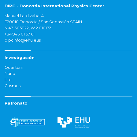
DIPC - Donostia International Physics Center
Manuel Lardizabal 4
E20018 Donostia / San Sebastián SPAIN
N 43.305822, W 2.010172
+34 943 01 57 61
dipcinfo@ehu.eus
Investigación
Quantum
Nano
Life
Cosmos
Patronato