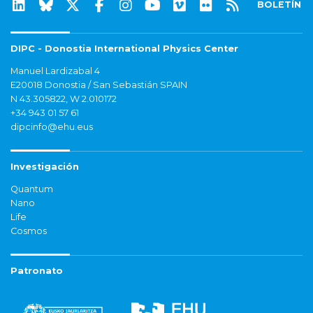
BOLETÍN
DIPC - Donostia International Physics Center
Manuel Lardizabal 4
E20018 Donostia / San Sebastián SPAIN
N 43.305822, W 2.010172
+34 943 01 57 61
dipcinfo@ehu.eus
Investigación
Quantum
Nano
Life
Cosmos
Patronato