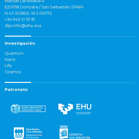
Manuel Lardizabal 4
E20018 Donostia / San Sebastián SPAIN
N 43.305822, W 2.010172
+34 943 01 57 61
dipcinfo@ehu.eus
Investigación
Quantum
Nano
Life
Cosmos
Patronato