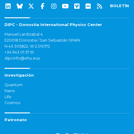
BOLETÍN
DIPC - Donostia International Physics Center
Manuel Lardizabal 4
E20018 Donostia / San Sebastián SPAIN
N 43.305822, W 2.010172
+34 943 01 57 61
dipcinfo@ehu.eus
Investigación
Quantum
Nano
Life
Cosmos
Patronato