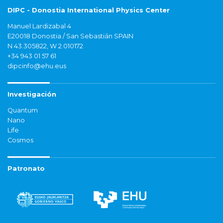
DIPC - Donostia International Physics Center
Manuel Lardizabal 4
E20018 Donostia / San Sebastián SPAIN
N 43.305822, W 2.010172
+34 943 01 57 61
dipcinfo@ehu.eus
Investigación
Quantum
Nano
Life
Cosmos
Patronato