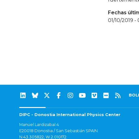
Fechas últi
01/10/2019 -
BOL
DIPC - Donostia International Physics Center
Manuel Lardizabal 4
E20018 Donostia / San Sebastián SPAIN
N 43.305822, W 2.010172