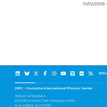
01/02/2009 
BOL
DIPC - Donostia International Physics Center
Manuel Lardizabal 4
E20018 Donostia / San Sebastián SPAIN
N 43.305822, W 2.010172