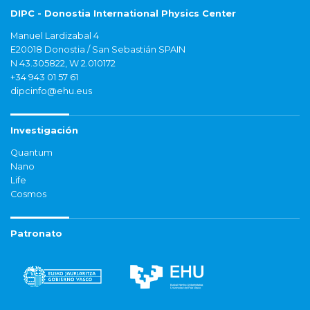
DIPC - Donostia International Physics Center
Manuel Lardizabal 4
E20018 Donostia / San Sebastián SPAIN
N 43.305822, W 2.010172
+34 943 01 57 61
dipcinfo@ehu.eus
Investigación
Quantum
Nano
Life
Cosmos
Patronato