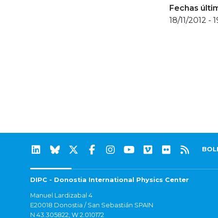
Fechas últi
18/11/2012 - 
BOL
DIPC - Donostia International Physics Center
Manuel Lardizabal 4
E20018 Donostia / San Sebastián SPAIN
N 43.305822, W 2.010172