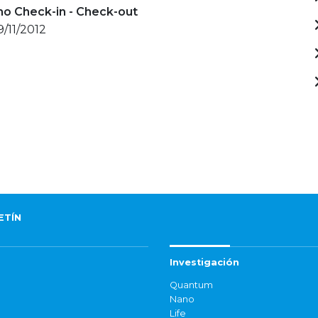
mo Check-in - Check-out
19/11/2012
ETÍN
Investigación
Quantum
Nano
Life