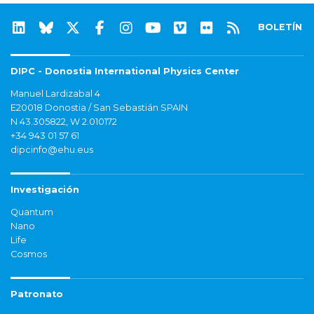
BOLETÍN
DIPC - Donostia International Physics Center
Manuel Lardizabal 4
E20018 Donostia / San Sebastián SPAIN
N 43.305822, W 2.010172
+34 943 01 57 61
dipcinfo@ehu.eus
Investigación
Quantum
Nano
Life
Cosmos
Patronato