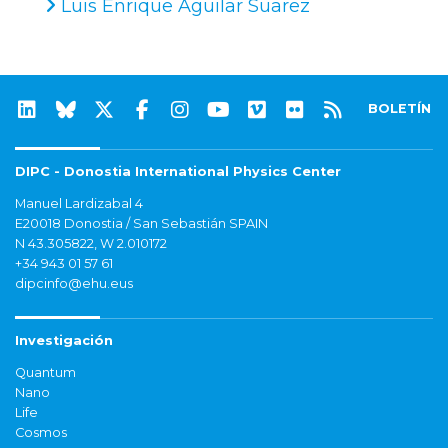
Luis Enrique Aguilar Suarez
BOLETÍN
DIPC - Donostia International Physics Center
Manuel Lardizabal 4
E20018 Donostia / San Sebastián SPAIN
N 43.305822, W 2.010172
+34 943 01 57 61
dipcinfo@ehu.eus
Investigación
Quantum
Nano
Life
Cosmos