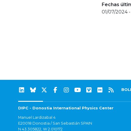
Fechas últi
01/07/2024 
BOL
DIPC - Donostia International Physics Center
Manuel Lardizabal 4
E20018 Donostia / San Sebastián SPAIN
N 43.305822, W 2.010172