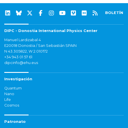
BOLETÍN
DIPC - Donostia International Physics Center
Manuel Lardizabal 4
E20018 Donostia / San Sebastián SPAIN
N 43.305822, W 2.010172
+34 943 01 57 61
dipcinfo@ehu.eus
Investigación
Quantum
Nano
Life
Cosmos
Patronato