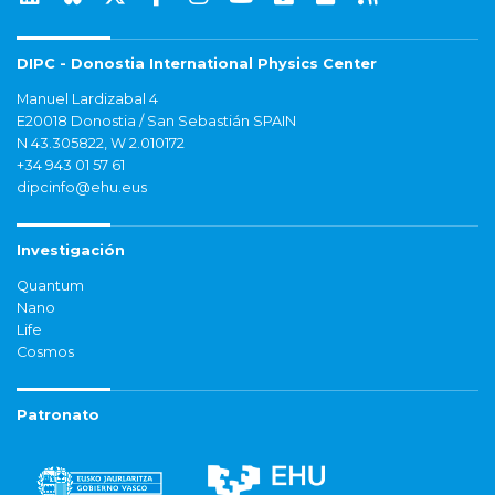
DIPC - Donostia International Physics Center
Manuel Lardizabal 4
E20018 Donostia / San Sebastián SPAIN
N 43.305822, W 2.010172
+34 943 01 57 61
dipcinfo@ehu.eus
Investigación
Quantum
Nano
Life
Cosmos
Patronato