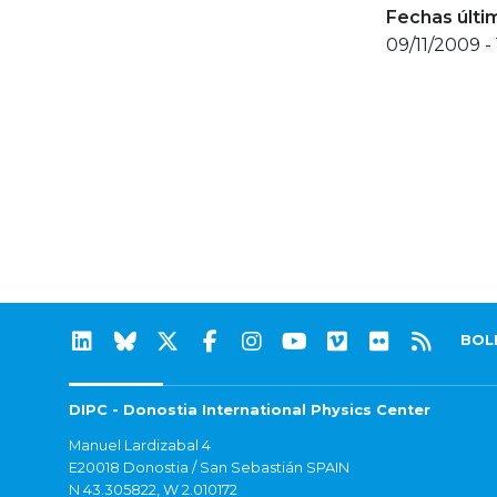
Fechas últi
09/11/2009 -
BOL
DIPC - Donostia International Physics Center
Manuel Lardizabal 4
E20018 Donostia / San Sebastián SPAIN
N 43.305822, W 2.010172