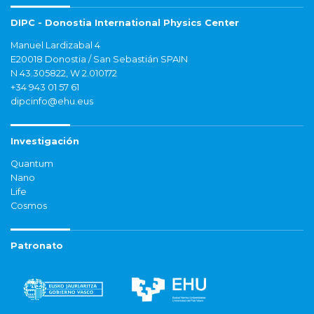
DIPC - Donostia International Physics Center
Manuel Lardizabal 4
E20018 Donostia / San Sebastián SPAIN
N 43.305822, W 2.010172
+34 943 01 57 61
dipcinfo@ehu.eus
Investigación
Quantum
Nano
Life
Cosmos
Patronato