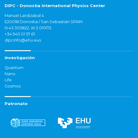
DIPC - Donostia International Physics Center
Manuel Lardizabal 4
E20018 Donostia / San Sebastián SPAIN
N 43.305822, W 2.010172
+34 943 01 57 61
dipcinfo@ehu.eus
Investigación
Quantum
Nano
Life
Cosmos
Patronato