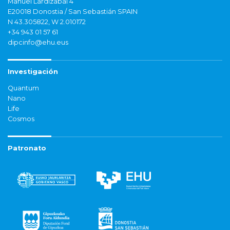
Manuel Lardizabal 4
E20018 Donostia / San Sebastián SPAIN
N 43.305822, W 2.010172
+34 943 01 57 61
dipcinfo@ehu.eus
Investigación
Quantum
Nano
Life
Cosmos
Patronato