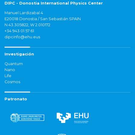
DIPC - Donostia International Physics Center
Manuel Lardizabal 4
E20018 Donostia / San Sebastián SPAIN
N 43.305822, W 2.010172
+34 943 01 57 61
dipcinfo@ehu.eus
Investigación
Quantum
Nano
Life
Cosmos
Patronato