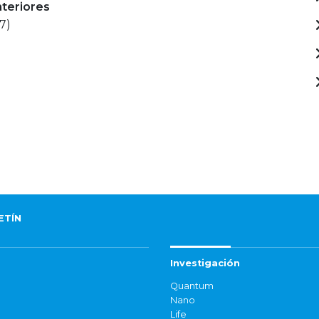
nteriores
7)
ETÍN
Investigación
Quantum
Nano
Life