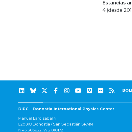
Estancias a
4 (desde 201
BOL
DIPC - Donostia International Physics Center
Manuel Lardizabal 4
E20018 Donostia / San Sebastián SPAIN
N 43.305822, W 2.010172