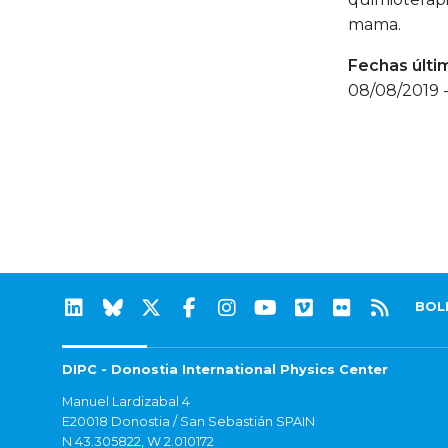
mama.
Fechas últi
08/08/2019 
BOL
DIPC - Donostia International Physics Center
Manuel Lardizabal 4
E20018 Donostia / San Sebastián SPAIN
N 43.305822, W 2.010172