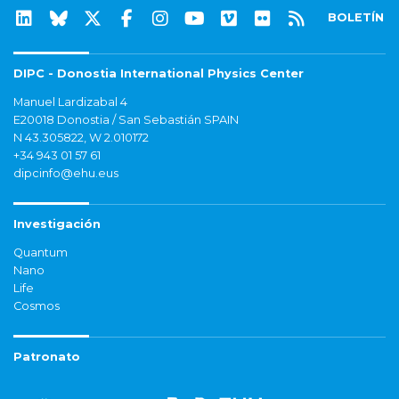
BOLETÍN
DIPC - Donostia International Physics Center
Manuel Lardizabal 4
E20018 Donostia / San Sebastián SPAIN
N 43.305822, W 2.010172
+34 943 01 57 61
dipcinfo@ehu.eus
Investigación
Quantum
Nano
Life
Cosmos
Patronato