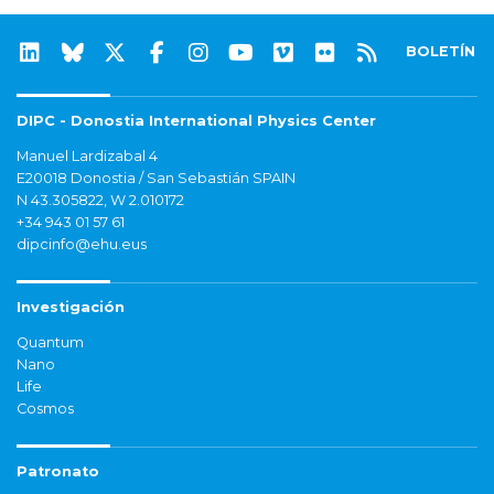
BOLETÍN
DIPC - Donostia International Physics Center
Manuel Lardizabal 4
E20018 Donostia / San Sebastián SPAIN
N 43.305822, W 2.010172
+34 943 01 57 61
dipcinfo@ehu.eus
Investigación
Quantum
Nano
Life
Cosmos
Patronato