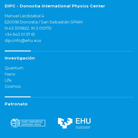
DIPC - Donostia International Physics Center
Manuel Lardizabal 4
E20018 Donostia / San Sebastián SPAIN
N 43.305822, W 2.010172
+34 943 01 57 61
dipcinfo@ehu.eus
Investigación
Quantum
Nano
Life
Cosmos
Patronato