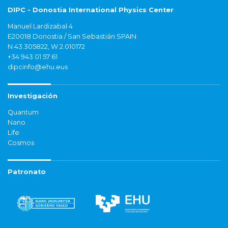
DIPC - Donostia International Physics Center
Manuel Lardizabal 4
E20018 Donostia / San Sebastián SPAIN
N 43.305822, W 2.010172
+34 943 01 57 61
dipcinfo@ehu.eus
Investigación
Quantum
Nano
Life
Cosmos
Patronato