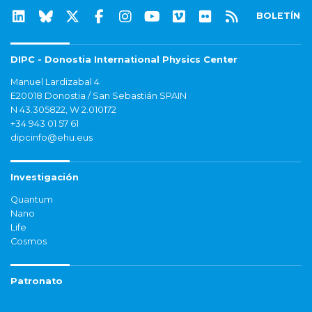
BOLETÍN
DIPC - Donostia International Physics Center
Manuel Lardizabal 4
E20018 Donostia / San Sebastián SPAIN
N 43.305822, W 2.010172
+34 943 01 57 61
dipcinfo@ehu.eus
Investigación
Quantum
Nano
Life
Cosmos
Patronato