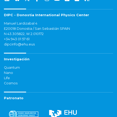
DIPC - Donostia International Physics Center
Manuel Lardizabal 4
E20018 Donostia / San Sebastián SPAIN
N 43.305822, W 2.010172
+34 943 01 57 61
dipcinfo@ehu.eus
Investigación
Quantum
Nano
Life
Cosmos
Patronato