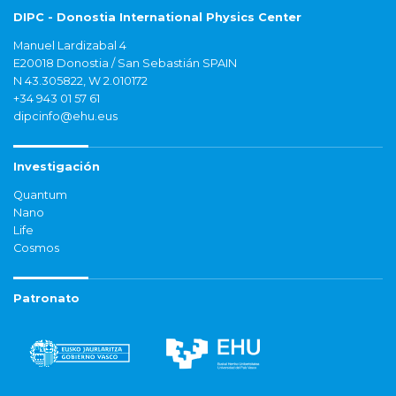
DIPC - Donostia International Physics Center
Manuel Lardizabal 4
E20018 Donostia / San Sebastián SPAIN
N 43.305822, W 2.010172
+34 943 01 57 61
dipcinfo@ehu.eus
Investigación
Quantum
Nano
Life
Cosmos
Patronato