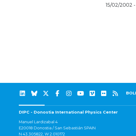
15/02/2002 -
BOL
DIPC - Donostia International Physics Center
Manuel Lardizabal 4
E20018 Donostia / San Sebastián SPAIN
N 43.305822, W 2.010172