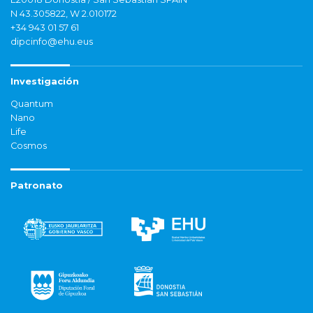
N 43.305822, W 2.010172
+34 943 01 57 61
dipcinfo@ehu.eus
Investigación
Quantum
Nano
Life
Cosmos
Patronato