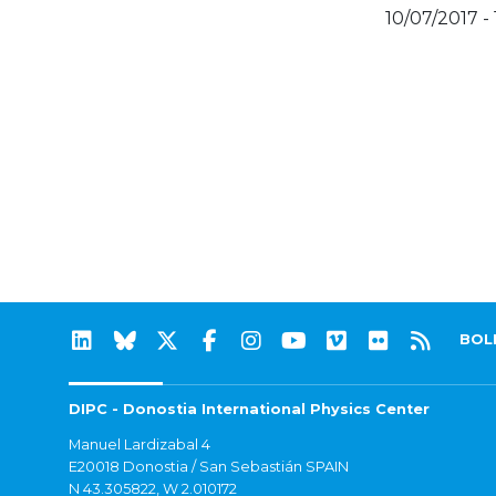
10/07/2017 -
BOL
DIPC - Donostia International Physics Center
Manuel Lardizabal 4
E20018 Donostia / San Sebastián SPAIN
N 43.305822, W 2.010172