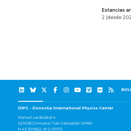
Estancias a
2 (desde 20
BOL
DIPC - Donostia International Physics Center
Manuel Lardizabal 4
E20018 Donostia / San Sebastián SPAIN
N 43.305822, W 2.010172