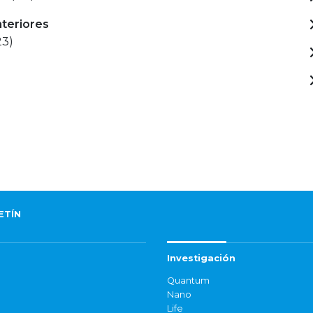
nteriores
23)
ETÍN
Investigación
Quantum
Nano
Life