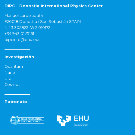
DIPC - Donostia International Physics Center
Manuel Lardizabal 4
E20018 Donostia / San Sebastián SPAIN
N 43.305822, W 2.010172
+34 943 01 57 61
dipcinfo@ehu.eus
Investigación
Quantum
Nano
Life
Cosmos
Patronato