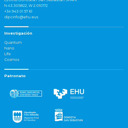
N 43.305822, W 2.010172
+34 943 01 57 61
dipcinfo@ehu.eus
Investigación
Quantum
Nano
Life
Cosmos
Patronato